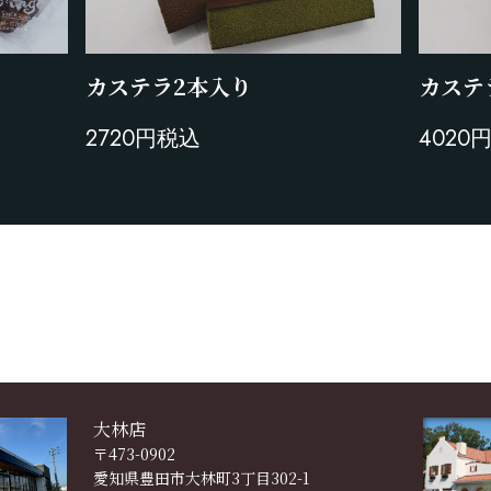
カステラ2本入り
カステ
2720円税込
4020
大林店
〒473-0902
愛知県豊田市大林町3丁目302-1