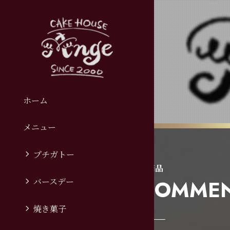
ギフト
– gift –
ホーム
メニュー
プチガトー
イチオシ商品
RECOMME
バースデー
焼き菓子